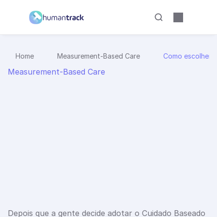
Home
Measurement-Based Care
Como escolher i
Measurement-Based Care
C
o
m
o
e
s
c
o
l
h
e
r
i
n
s
t
r
u
m
e
n
t
o
s
p
a
r
a
a
p
l
i
c
a
r
C
u
i
d
a
d
o
B
a
s
e
a
d
o
e
m
M
e
n
s
u
r
a
ç
ã
o
:
o
s
q
u
a
t
r
o
c
r
i
t
é
r
i
o
s
q
u
e
s
u
s
t
e
n
t
a
m
u
m
a
b
o
a
e
s
c
o
l
h
a
Quatro critérios para escolher instrumentos no 
Cuidado Baseado em Mensuração e sustentar uma 
leitura clínica útil desde a primeira coleta.
7 minutos
23 de jun. de 2026
Depois que a gente decide adotar o Cuidado Baseado 