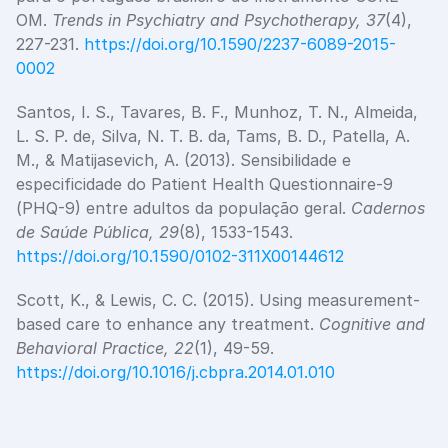
OM. 
Trends in Psychiatry and Psychotherapy, 37
(4), 
227-231.
 https://doi.org/10.1590/2237-6089-2015-
0002
Santos, I. S., Tavares, B. F., Munhoz, T. N., Almeida, 
L. S. P. de, Silva, N. T. B. da, Tams, B. D., Patella, A. 
M., & Matijasevich, A. (2013). Sensibilidade e 
especificidade do Patient Health Questionnaire-9 
(PHQ-9) entre adultos da população geral. 
Cadernos 
de Saúde Pública, 29
(8), 1533-1543.
https://doi.org/10.1590/0102-311X00144612
Scott, K., & Lewis, C. C. (2015). Using measurement-
based care to enhance any treatment. 
Cognitive and 
Behavioral Practice, 22
(1), 49-59.
https://doi.org/10.1016/j.cbpra.2014.01.010