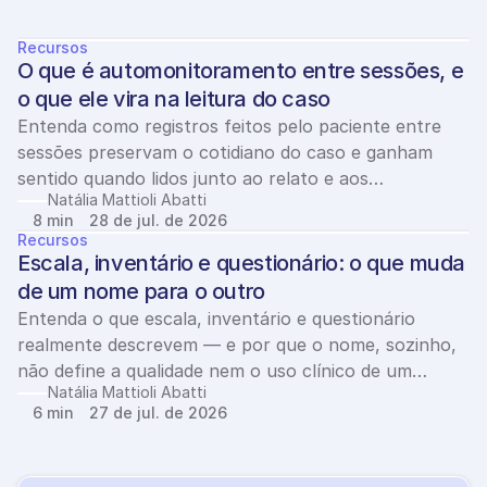
Ver todos
Ú
l
t
i
m
o
s
a
r
t
i
g
o
s
Recursos
O que é automonitoramento entre sessões, e 
o que ele vira na leitura do caso
Entenda como registros feitos pelo paciente entre
sessões preservam o cotidiano do caso e ganham
sentido quando lidos junto ao relato e aos
Natália Mattioli Abatti
instrumentos clínicos.
8 min
28 de jul. de 2026
Recursos
Escala, inventário e questionário: o que muda 
de um nome para o outro
Entenda o que escala, inventário e questionário
realmente descrevem — e por que o nome, sozinho,
não define a qualidade nem o uso clínico de um
Natália Mattioli Abatti
instrumento.
6 min
27 de jul. de 2026