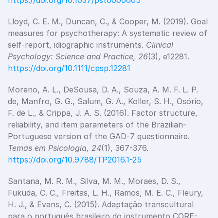
https://doi.org/10.1037/pst0000605
Lloyd, C. E. M., Duncan, C., & Cooper, M. (2019). Goal 
measures for psychotherapy: A systematic review of 
self-report, idiographic instruments. 
Clinical 
Psychology: Science and Practice, 26
(3), e12281.
https://doi.org/10.1111/cpsp.12281
Moreno, A. L., DeSousa, D. A., Souza, A. M. F. L. P. 
de, Manfro, G. G., Salum, G. A., Koller, S. H., Osório, 
F. de L., & Crippa, J. A. S. (2016). Factor structure, 
reliability, and item parameters of the Brazilian-
Portuguese version of the GAD-7 questionnaire. 
Temas em Psicologia, 24
(1), 367-376.
https://doi.org/10.9788/TP2016.1-25
Santana, M. R. M., Silva, M. M., Moraes, D. S., 
Fukuda, C. C., Freitas, L. H., Ramos, M. E. C., Fleury, 
H. J., & Evans, C. (2015). Adaptação transcultural 
para o português brasileiro do instrumento CORE-