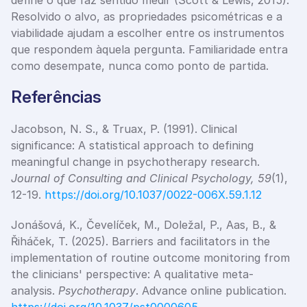
define o que faz sentido medir (Scott & Lewis, 2015). 
Resolvido o alvo, as propriedades psicométricas e a 
viabilidade ajudam a escolher entre os instrumentos 
que respondem àquela pergunta. Familiaridade entra 
como desempate, nunca como ponto de partida.
Referências
Jacobson, N. S., & Truax, P. (1991). Clinical 
significance: A statistical approach to defining 
meaningful change in psychotherapy research. 
Journal of Consulting and Clinical Psychology, 59
(1), 
12-19.
 https://doi.org/10.1037/0022-006X.59.1.12
Jonášová, K., Čevelíček, M., Doležal, P., Aas, B., & 
Řiháček, T. (2025). Barriers and facilitators in the 
implementation of routine outcome monitoring from 
the clinicians' perspective: A qualitative meta-
analysis. 
Psychotherapy
. Advance online publication.