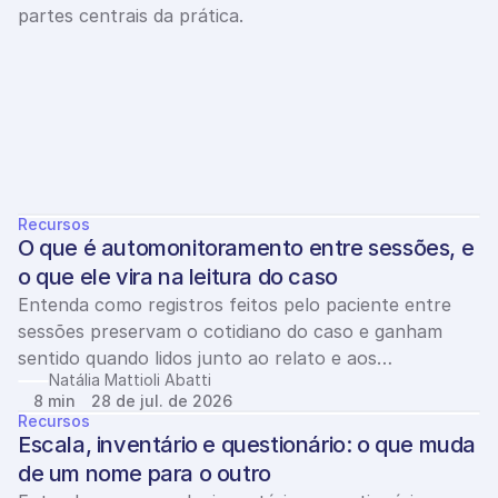
partes centrais da prática.
Ver todos
Ú
l
t
i
m
o
s
a
r
t
i
g
o
s
Recursos
O que é automonitoramento entre sessões, e 
o que ele vira na leitura do caso
Entenda como registros feitos pelo paciente entre
sessões preservam o cotidiano do caso e ganham
sentido quando lidos junto ao relato e aos
Natália Mattioli Abatti
instrumentos clínicos.
8 min
28 de jul. de 2026
Recursos
Escala, inventário e questionário: o que muda 
de um nome para o outro