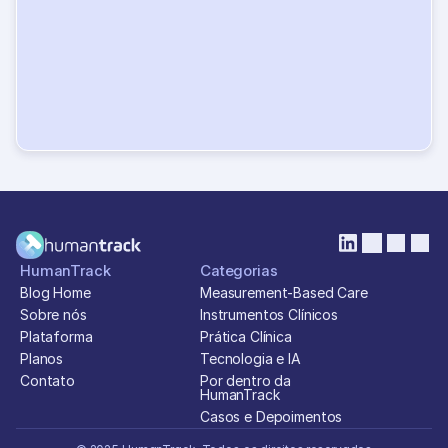
d
i
a
s
Acesse a plataforma completa, sem cartão de 
crédito. Veja como o 
HumanTrack
 pode 
transformar sua prática clínica
Testar plataforma
HumanTrack
Categorias
Blog Home
Measurement-Based Care
Sobre nós
Instrumentos Clínicos
Plataforma
Prática Clínica
Planos
Tecnologia e IA
Contato
Por dentro da 
HumanTrack
Casos e Depoimentos