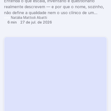
Entenda o que escala, inventário e questionário
realmente descrevem — e por que o nome, sozinho,
não define a qualidade nem o uso clínico de um
Natália Mattioli Abatti
instrumento.
6 min
27 de jul. de 2026
E
x
p
e
r
i
m
e
n
t
e
g
r
á
t
i
s
p
o
r
1
4