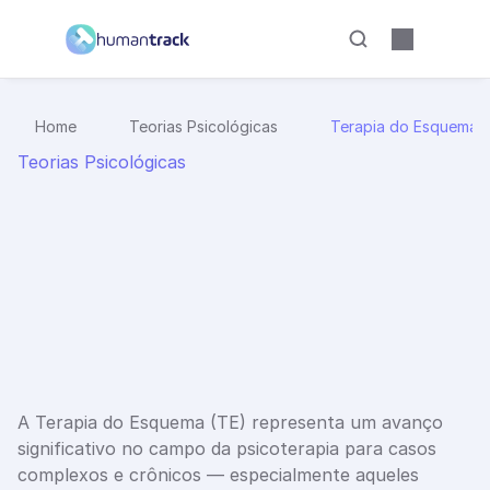
Home
Teorias Psicológicas
Terapia do Esquema: o
Teorias Psicológicas
T
e
r
a
p
i
a
d
o
E
s
q
u
e
m
a
:
o
q
u
e
é
,
c
o
m
o
f
u
n
c
i
o
n
a
e
q
u
a
i
s
a
s
s
u
a
s
e
v
i
d
ê
n
c
i
a
s
O que é Terapia do Esquema, como ela funciona e 
quais evidências sustentam sua aplicação em casos 
complexos e padrões emocionais persistentes.
8 minutos
13 de dez. de 2025
A Terapia do Esquema (TE) representa um avanço 
significativo no campo da psicoterapia para casos 
complexos e crônicos — especialmente aqueles 