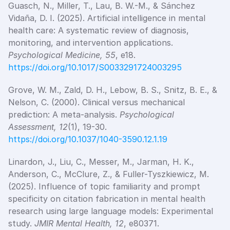
Guasch, N., Miller, T., Lau, B. W.-M., & Sánchez 
Vidaña, D. I. (2025). Artificial intelligence in mental 
health care: A systematic review of diagnosis, 
monitoring, and intervention applications. 
Psychological Medicine, 55
, e18. 
https://doi.org/10.1017/S0033291724003295
Grove, W. M., Zald, D. H., Lebow, B. S., Snitz, B. E., & 
Nelson, C. (2000). Clinical versus mechanical 
prediction: A meta-analysis. 
Psychological 
Assessment, 12
(1), 19-30. 
https://doi.org/10.1037/1040-3590.12.1.19
Linardon, J., Liu, C., Messer, M., Jarman, H. K., 
Anderson, C., McClure, Z., & Fuller-Tyszkiewicz, M. 
(2025). Influence of topic familiarity and prompt 
specificity on citation fabrication in mental health 
research using large language models: Experimental 
study. 
JMIR Mental Health, 12
, e80371. 