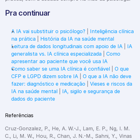
Pra continuar
A IA vai substituir o psicólogo?
 | 
Inteligência clínica 
na prática
 | 
História da IA na saúde mental
Leitura de dados longitudinais com apoio de IA
 | 
IA 
generalista vs. IA clínica especializada
 | 
Como 
apresentar ao paciente que você usa IA
Como saber se uma IA clínica é confiável
 | 
O que 
CFP e LGPD dizem sobre IA
 | 
O que a IA não deve 
fazer: diagnóstico e medicação
 | 
Vieses e riscos da 
IA na saúde mental
 | 
IA, sigilo e segurança de 
dados do paciente
Referências
Cruz-Gonzalez, P., He, A. W.-J., Lam, E. P., Ng, I. M. 
C., Li, M. W., Hou, R., Chan, J. N.-M., Sahni, Y., Vinas 