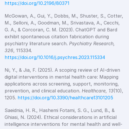
https://doi.org/10.2196/80371
McGowan, A., Gui, Y., Dobbs, M., Shuster, S., Cotter, 
M., Selloni, A., Goodman, M., Srivastava, A., Cecchi, 
G. A., & Corcoran, C. M. (2023). ChatGPT and Bard 
exhibit spontaneous citation fabrication during 
psychiatry literature search. 
Psychiatry Research, 
326
, 115334. 
https://doi.org/10.1016/j.psychres.2023.115334
Ni, Y., & Jia, F. (2025). A scoping review of AI-driven 
digital interventions in mental health care: Mapping 
applications across screening, support, monitoring, 
prevention, and clinical education. 
Healthcare, 13
(10), 
1205. 
https://doi.org/10.3390/healthcare13101205
Saeidnia, H. R., Hashemi Fotami, S. G., Lund, B., & 
Ghiasi, N. (2024). Ethical considerations in artificial 
intelligence interventions for mental health and well-