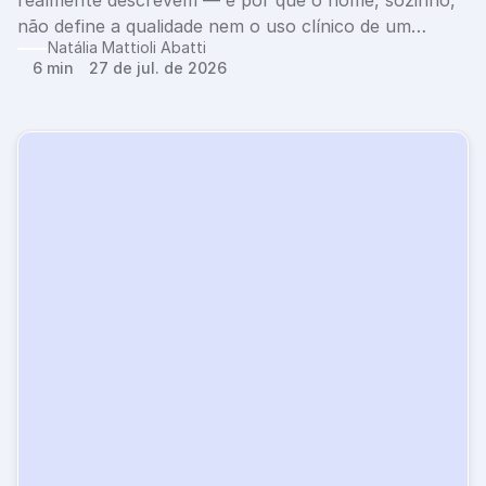
realmente descrevem — e por que o nome, sozinho,
não define a qualidade nem o uso clínico de um
Natália Mattioli Abatti
instrumento.
6 min
27 de jul. de 2026
E
x
p
e
r
i
m
e
n
t
e
g
r
á
t
i
s
p
o
r
1
4
d
i
a
s