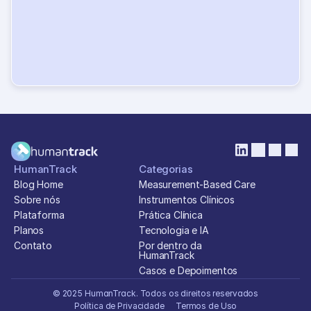
Acesse a plataforma completa, sem cartão de 
crédito. Veja como o 
HumanTrack
 pode 
transformar sua prática clínica
Testar plataforma
HumanTrack
Categorias
Blog Home
Measurement-Based Care
Sobre nós
Instrumentos Clínicos
Plataforma
Prática Clínica
Planos
Tecnologia e IA
Contato
Por dentro da 
HumanTrack
Casos e Depoimentos
© 2025 HumanTrack. Todos os direitos reservados
Política de Privacidade
Termos de Uso