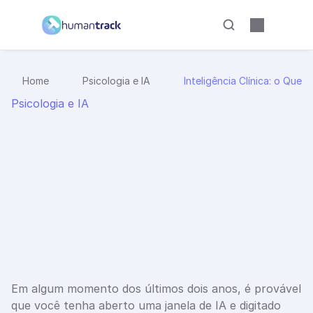
Home
Psicologia e IA
Inteligência Clínica: o Que
Psicologia e IA
I
n
t
e
l
i
g
ê
n
c
i
a
C
l
í
n
i
c
a
:
o
Q
u
e
a
I
A
n
a
S
a
ú
d
e
M
e
n
t
a
l
F
a
z
(
e
N
ã
o
F
a
z
)
p
e
l
a
P
s
i
c
ó
l
o
g
a
Um panorama sobre inteligência clínica na saúde 
mental: o que a IA pode organizar, o que não deve 
decidir e como ela apoia a psicóloga.
12 minutos
1 de jun. de 2026
Em algum momento dos últimos dois anos, é provável 
que você tenha aberto uma janela de IA e digitado 