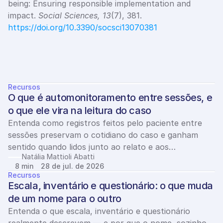
being: Ensuring responsible implementation and 
impact. 
Social Sciences, 13
(7), 381. 
https://doi.org/10.3390/socsci13070381
Ver todos
Ú
l
t
i
m
o
s
a
r
t
i
g
o
s
Recursos
O que é automonitoramento entre sessões, e 
o que ele vira na leitura do caso
Entenda como registros feitos pelo paciente entre
sessões preservam o cotidiano do caso e ganham
sentido quando lidos junto ao relato e aos
Natália Mattioli Abatti
instrumentos clínicos.
8 min
28 de jul. de 2026
Recursos
Escala, inventário e questionário: o que muda 
de um nome para o outro
Entenda o que escala, inventário e questionário