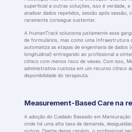
superficial a outras soluções, isso é verdade, 
analisar dados repetidos, sessão após sessão, 
raramente consegue sustentar. 
A HumanTrack soluciona justamente esse garga
de formulários, mas como uma Infraestrutura de
automatiza as etapas de engenharia de dados (en
longitudinal) entregando ao profissional a sínte
clínico com menos risco de vieses. Com isso, 
Me
administrativa custosa em um recurso clínico á
disponibilidade do terapeuta.
Measurement-Based Care na real
A adoção do Cuidado Baseado em Mensuração em 
onde há uma alta taxa de demanda, desigualdad
outros. Diante desse cenário, o profissional ne