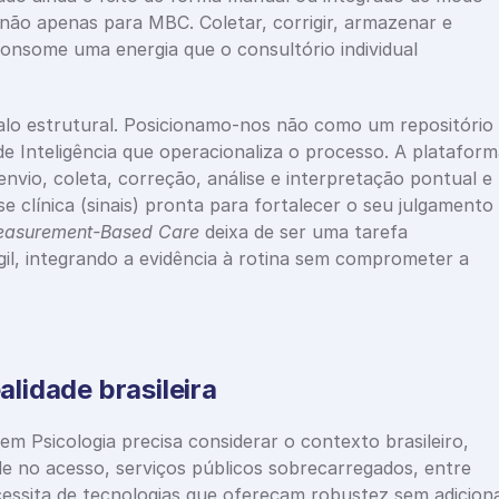
e não apenas para MBC. Coletar, corrigir, armazenar e 
consome uma energia que o consultório individual 
lo estrutural. Posicionamo-nos não como um repositório 
 Inteligência que operacionaliza o processo. A plataform
vio, coleta, correção, análise e interpretação pontual e 
se clínica (sinais) pronta para fortalecer o seu julgamento 
asurement-Based Care
 deixa de ser uma tarefa 
gil, integrando a evidência à rotina sem comprometer a 
idade brasileira
Psicologia precisa considerar o contexto brasileiro, 
e no acesso, serviços públicos sobrecarregados, entre 
cessita de tecnologias que ofereçam robustez sem adiciona